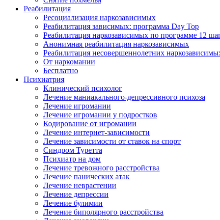
Реабилитация
Ресоциализация наркозависимых
Реабилитация зависимых: программа Day Top
Реабилитация наркозависимых по программе 12 ша
Анонимная реабилитация наркозависимых
Реабилитация несовершеннолетних наркозависимы
От наркомании
Бесплатно
Психиатрия
Клинический психолог
Лечение маниакального-депрессивного психоза
Лечение игромании
Лечение игромании у подростков
Кодирование от игромании
Лечение интернет-зависимости
Лечение зависимости от ставок на спорт
Синдром Туретта
Психиатр на дом
Лечение тревожного расстройства
Лечение панических атак
Лечение неврастении
Лечение депрессии
Лечение булимии
Лечение биполярного расстройства