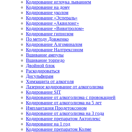
Кодирование иглоука лыванием
Кодирование на дому
Кодирование уколом
Кодирование «Эспераль»
Кодирование «Аквилонг»
Кодирование «Вивитролом»
Кодирование гипнозом
По методу Довженко
Кодирование Алгоминалом
Кодирование Налтрексоном
Вшивание ампулы
Вшивание торпедо
Двойной блок
Раскодироваться
Дисульфирам
Химзащита от алкоголя
Лазерное кодирование от алкоголизма
Кодирование SIT
Кодирование от алкоголизма с провокацией
Кодирование от алкоголизма на 5 лет
Имплантация Продетоксоном
Кодирование от алкоголизма на 3 года
Кодирование препаратом Актоплекс
Кодирование на 1 год
Кодирование препаратом Колме