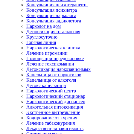
Консультация психотерапевта
Консультация психиатра
Консультация нарколога
Консультация аддиклотога
Нарколог на дом
Детоксикация от алкоголя
Круглосуточно
Горячая линия
Наркологическая клиника
Лечение игромании
Помощь при передозировке
Лечение токсикомании
Детоксикация наркозависимых
Капельница от наркотиков
Капельница от алкоголя
Детокс капельница
Наркологический центр
Наркологический стационар
Наркологический диспансер
Алкогольная интоксикация
Экстренное вытрезвление
Кодирование от курения
Лечение табакокурения
Лекарственная зависимость
Снятие похмелья