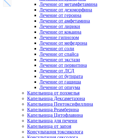
Лечение от метамфетамина
Лечение от дезоморфина
Лечение от героина
Лечение от амфетамина
Лечение от лирики
Лечение от кокаина
Лечение гипнозом
Лечение от мефедрона
Лечение от соли
Лечение от спайса
Лечение от экстази
Лечение от первитина
Лечение от ЛСД
Лечение от бутирата
Лечение от гашиша
Лечение от опиума
Капельница от похмелья
Капельница Дексаметазона
Капельница Пентоксифиллина
Капельница Реамберина
Капельница Цитофлавина
Капельница для печени
Капельница от запоя
Консультация токсиколога
Консультация сексолога