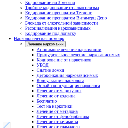
Кодирование на 3 месяца
Тройное кодирование от алкоголизма
Кодирование препаратом Тетлонг
Кодирование препаратом Витамерц Депо
Блокада от алкогольной зависимости
Ресоциализация наркозависимых
Кодирование под лопатку
Наркологическая помощь
Лечение наркомании
Анонимное лечение наркомании
Принудительное лечение наркозависимых
Кодирование от наркотиков
УБОД
Снятие ломки
Детоксикация наркозависимых
Консультация нарколога
Онлайн консультация нарколога
Лечение от марихуаны
Лечение от кодеина
Бесплатно
Тест на наркотики
Лечение от метадона
Лечение от фенобарбитала
Лечение от кетамина
Лечение от трамадола