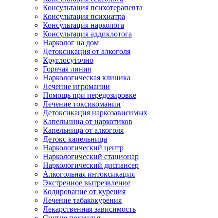
Консультация психотерапевта
Консультация психиатра
Консультация нарколога
Консультация аддиклотога
Нарколог на дом
Детоксикация от алкоголя
Круглосуточно
Горячая линия
Наркологическая клиника
Лечение игромании
Помощь при передозировке
Лечение токсикомании
Детоксикация наркозависимых
Капельница от наркотиков
Капельница от алкоголя
Детокс капельница
Наркологический центр
Наркологический стационар
Наркологический диспансер
Алкогольная интоксикация
Экстренное вытрезвление
Кодирование от курения
Лечение табакокурения
Лекарственная зависимость
Снятие похмелья