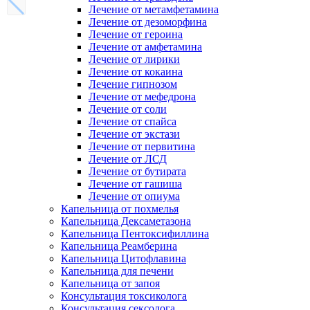
Лечение от метамфетамина
Лечение от дезоморфина
Лечение от героина
Лечение от амфетамина
Лечение от лирики
Лечение от кокаина
Лечение гипнозом
Лечение от мефедрона
Лечение от соли
Лечение от спайса
Лечение от экстази
Лечение от первитина
Лечение от ЛСД
Лечение от бутирата
Лечение от гашиша
Лечение от опиума
Капельница от похмелья
Капельница Дексаметазона
Капельница Пентоксифиллина
Капельница Реамберина
Капельница Цитофлавина
Капельница для печени
Капельница от запоя
Консультация токсиколога
Консультация сексолога