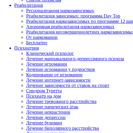
Реабилитация
Ресоциализация наркозависимых
Реабилитация зависимых: программа Day Top
Реабилитация наркозависимых по программе 12 ша
Анонимная реабилитация наркозависимых
Реабилитация несовершеннолетних наркозависимы
От наркомании
Бесплатно
Психиатрия
Клинический психолог
Лечение маниакального-депрессивного психоза
Лечение игромании
Лечение игромании у подростков
Кодирование от игромании
Лечение интернет-зависимости
Лечение зависимости от ставок на спорт
Синдром Туретта
Психиатр на дом
Лечение тревожного расстройства
Лечение панических атак
Лечение неврастении
Лечение депрессии
Лечение булимии
Лечение биполярного расстройства