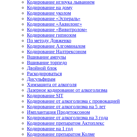
Кодирование иглоука лыванием
Кодирование на дому
Кодирование уколом
Кодирование «Эспераль»
Кодирование «Аквилонг»
Кодирование «Вивитролом»
Кодирование гипнозом
По методу Довженко
Кодирование Алгоминалом
Кодирование Налтрексоном
Вшивание ампулы
Вшивание торпедо
Двойной блок
Раскодироваться
Дисульфирам
Химзащита от алкоголя
Лазерное кодирование от алкоголизма
Кодирование SIT
Кодирование от алкоголизма с провокацией
Кодирование от алкоголизма на 5 лет
Имплантация Продетоксоном
Кодирование от алкоголизма на 3 года
Кодирование препаратом Актоплекс
Кодирование на 1 год
Кодирование препаратом Колме