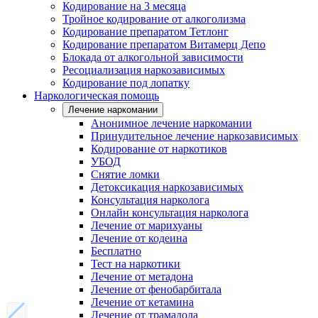
Кодирование на 3 месяца
Тройное кодирование от алкоголизма
Кодирование препаратом Тетлонг
Кодирование препаратом Витамерц Депо
Блокада от алкогольной зависимости
Ресоциализация наркозависимых
Кодирование под лопатку
Наркологическая помощь
Лечение наркомании
Анонимное лечение наркомании
Принудительное лечение наркозависимых
Кодирование от наркотиков
УБОД
Снятие ломки
Детоксикация наркозависимых
Консультация нарколога
Онлайн консультация нарколога
Лечение от марихуаны
Лечение от кодеина
Бесплатно
Тест на наркотики
Лечение от метадона
Лечение от фенобарбитала
Лечение от кетамина
Лечение от трамадола