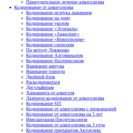
Принудительное лечение алкоголизма
Кодирование от алкоголизма
Кодирование иглоука лыванием
Кодирование на дому
Кодирование уколом
Кодирование «Эспераль»
Кодирование «Аквилонг»
Кодирование «Вивитролом»
Кодирование гипнозом
По методу Довженко
Кодирование Алгоминалом
Кодирование Налтрексоном
Вшивание ампулы
Вшивание торпедо
Двойной блок
Раскодироваться
Дисульфирам
Химзащита от алкоголя
Лазерное кодирование от алкоголизма
Кодирование SIT
Кодирование от алкоголизма с провокацией
Кодирование от алкоголизма на 5 лет
Имплантация Продетоксоном
Кодирование от алкоголизма на 3 года
Кодирование препаратом Актоплекс