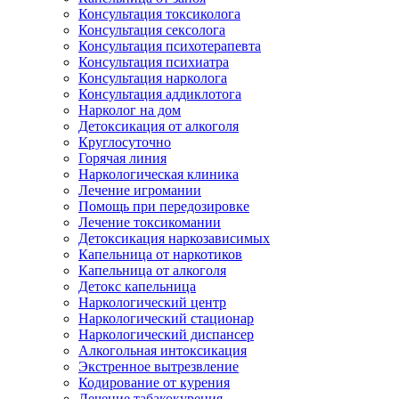
Консультация токсиколога
Консультация сексолога
Консультация психотерапевта
Консультация психиатра
Консультация нарколога
Консультация аддиклотога
Нарколог на дом
Детоксикация от алкоголя
Круглосуточно
Горячая линия
Наркологическая клиника
Лечение игромании
Помощь при передозировке
Лечение токсикомании
Детоксикация наркозависимых
Капельница от наркотиков
Капельница от алкоголя
Детокс капельница
Наркологический центр
Наркологический стационар
Наркологический диспансер
Алкогольная интоксикация
Экстренное вытрезвление
Кодирование от курения
Лечение табакокурения