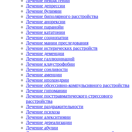
Лечение неврастении
Лечение депрессии
Лечение булимии
Лечение биполярного расстройства
Лечение анорексии
Лечение паранойи
Лечение кататонии
Лечение социопатии
Лечение мании преследования
Лечение истерических расстройств
Лечение деменции
Лечение галлюцинаций
Лечение клаустрофобии
Лечение сонливости
Лечение аменции
Лечение ипохондрии
Лечение обсессивно-компульсивного расстройства
Лечение гипомании
Лечение посттравматического стрессового
расстройства
Лечение раздражительности
Лечение психоза
Лечение алекситимии
Лечение дереализации
Лечение абулии