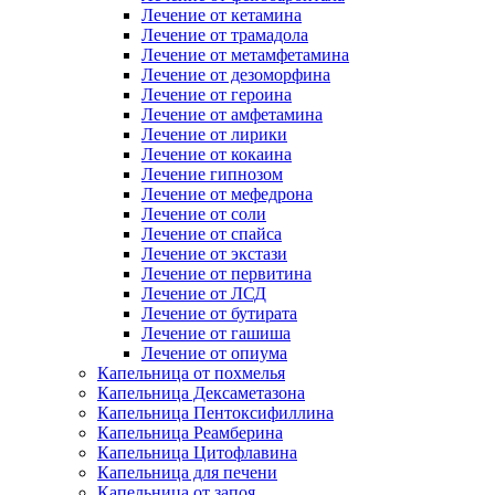
Лечение от кетамина
Лечение от трамадола
Лечение от метамфетамина
Лечение от дезоморфина
Лечение от героина
Лечение от амфетамина
Лечение от лирики
Лечение от кокаина
Лечение гипнозом
Лечение от мефедрона
Лечение от соли
Лечение от спайса
Лечение от экстази
Лечение от первитина
Лечение от ЛСД
Лечение от бутирата
Лечение от гашиша
Лечение от опиума
Капельница от похмелья
Капельница Дексаметазона
Капельница Пентоксифиллина
Капельница Реамберина
Капельница Цитофлавина
Капельница для печени
Капельница от запоя