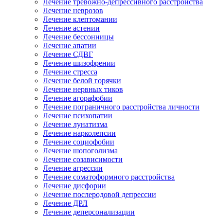
Лечение тревожно-депрессивного расстройства
Лечение неврозов
Лечение клептомании
Лечение астении
Лечение бессонницы
Лечение апатии
Лечение СДВГ
Лечение шизофрении
Лечение стресса
Лечение белой горячки
Лечение нервных тиков
Лечение агорафобии
Лечение пограничного расстройства личности
Лечение психопатии
Лечение лунатизма
Лечение нарколепсии
Лечение социофобии
Лечение шопоголизма
Лечение созависимости
Лечение агрессии
Лечение соматоформного расстройства
Лечение дисфории
Лечение послеродовой депрессии
Лечение ДРЛ
Лечение деперсонализации