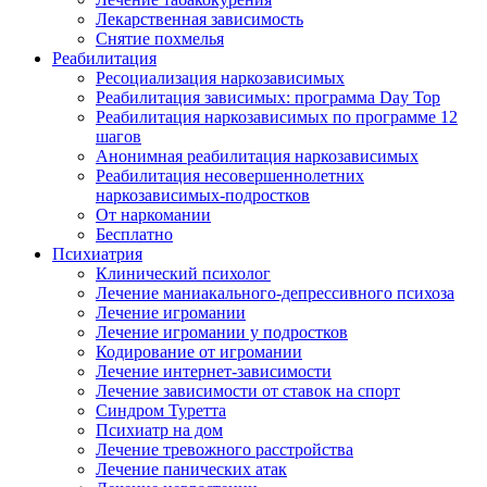
Лекарственная зависимость
Снятие похмелья
Реабилитация
Ресоциализация наркозависимых
Реабилитация зависимых: программа Day Top
Реабилитация наркозависимых по программе 12
шагов
Анонимная реабилитация наркозависимых
Реабилитация несовершеннолетних
наркозависимых-подростков
От наркомании
Бесплатно
Психиатрия
Клинический психолог
Лечение маниакального-депрессивного психоза
Лечение игромании
Лечение игромании у подростков
Кодирование от игромании
Лечение интернет-зависимости
Лечение зависимости от ставок на спорт
Синдром Туретта
Психиатр на дом
Лечение тревожного расстройства
Лечение панических атак