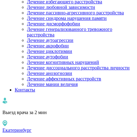
Лечение избегающего расстройства
Лечение любовной зависимости
Лечение пассивно-агрессивного расстройства
Лечение синдрома нарушения памяти
Лечение дисморфофобии
Лечение генерализованного тревожного
расстройства
Лечение аутоагрессии
Лечение акрофобии
Лечение циклотимии
Лечение аутофобии
Лечение когнитивных нарушений
Лечение диссоциального расстройства личности
Лечение анозогнозии
Лечение аффективных расстройств
Лечение мании величия
Контакты
Выезд врача за 2 мин
Екатеринбург