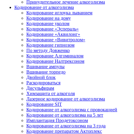
Принудительное лечение алкоголизма
Кодирование от алкоголизма
Кодирование иглоука лыванием
Кодирование на дому
Кодирование уколом
Кодирование «Эспераль»
Кодирование «Аквилонг»
Кодирование «Вивитролом»
Кодирование гипнозом
По методу Довженко
Кодирование Алгоминалом
Кодирование Налтрексоном
Вшивание ампулы
Вшивание торпедо
Двойной блок
Раскодироваться
Дисульфирам
Химзащита от алкоголя
Лазерное кодирование от алкоголизма
Кодирование SIT
Кодирование от алкоголизма с провокацией
Кодирование от алкоголизма на 5 лет
Имплантация Продетоксоном
Кодирование от алкоголизма на 3 года
Кодирование препаратом Актоплекс