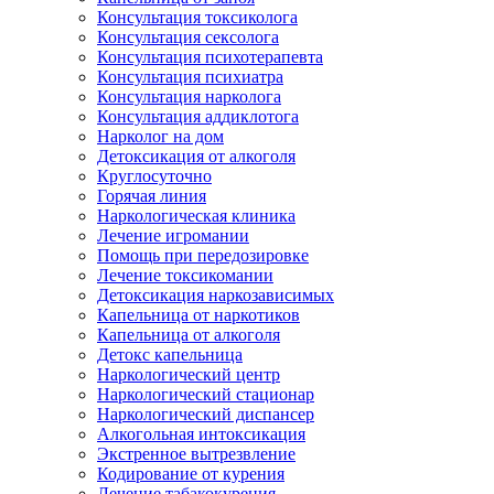
Консультация токсиколога
Консультация сексолога
Консультация психотерапевта
Консультация психиатра
Консультация нарколога
Консультация аддиклотога
Нарколог на дом
Детоксикация от алкоголя
Круглосуточно
Горячая линия
Наркологическая клиника
Лечение игромании
Помощь при передозировке
Лечение токсикомании
Детоксикация наркозависимых
Капельница от наркотиков
Капельница от алкоголя
Детокс капельница
Наркологический центр
Наркологический стационар
Наркологический диспансер
Алкогольная интоксикация
Экстренное вытрезвление
Кодирование от курения
Лечение табакокурения