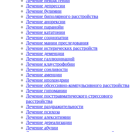
Лечение неврастении
Лечение депрессии
Лечение булимии
Лечение биполярного расстройства
Лечение анорексии
Лечение паранойи
Лечение кататонии
Лечение социопатии
Лечение мании преследования
Лечение истерических расстройств
Лечение деменции
Лечение галлюцинаций
Лечение клаустрофобии
Лечение сонливости
Лечение аменции
Лечение ипохондрии
Лечение обсессивно-компульсивного расстройства
Лечение гипомании
Лечение посттравматического стрессового
расстройства
Лечение раздражительности
Лечение психоза
Лечение алекситимии
Лечение дереализации
Лечение абулии