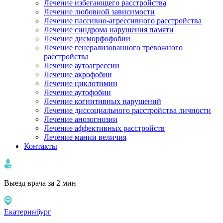
Лечение избегающего расстройства
Лечение любовной зависимости
Лечение пассивно-агрессивного расстройства
Лечение синдрома нарушения памяти
Лечение дисморфофобии
Лечение генерализованного тревожного
расстройства
Лечение аутоагрессии
Лечение акрофобии
Лечение циклотимии
Лечение аутофобии
Лечение когнитивных нарушений
Лечение диссоциального расстройства личности
Лечение анозогнозии
Лечение аффективных расстройств
Лечение мании величия
Контакты
Выезд врача за 2 мин
Екатеринбург