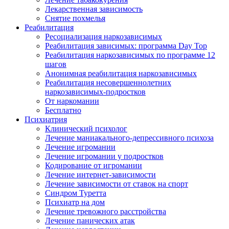
Лекарственная зависимость
Снятие похмелья
Реабилитация
Ресоциализация наркозависимых
Реабилитация зависимых: программа Day Top
Реабилитация наркозависимых по программе 12
шагов
Анонимная реабилитация наркозависимых
Реабилитация несовершеннолетних
наркозависимых-подростков
От наркомании
Бесплатно
Психиатрия
Клинический психолог
Лечение маниакального-депрессивного психоза
Лечение игромании
Лечение игромании у подростков
Кодирование от игромании
Лечение интернет-зависимости
Лечение зависимости от ставок на спорт
Синдром Туретта
Психиатр на дом
Лечение тревожного расстройства
Лечение панических атак