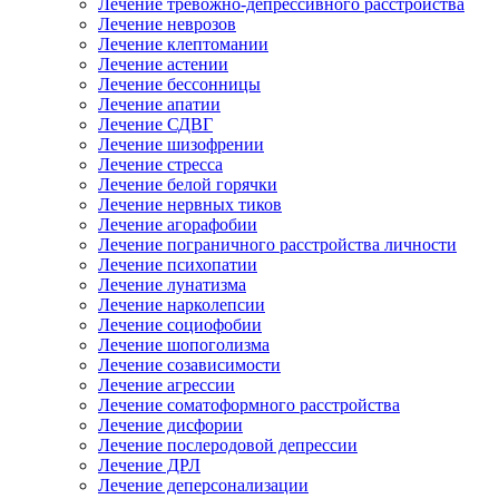
Лечение тревожно-депрессивного расстройства
Лечение неврозов
Лечение клептомании
Лечение астении
Лечение бессонницы
Лечение апатии
Лечение СДВГ
Лечение шизофрении
Лечение стресса
Лечение белой горячки
Лечение нервных тиков
Лечение агорафобии
Лечение пограничного расстройства личности
Лечение психопатии
Лечение лунатизма
Лечение нарколепсии
Лечение социофобии
Лечение шопоголизма
Лечение созависимости
Лечение агрессии
Лечение соматоформного расстройства
Лечение дисфории
Лечение послеродовой депрессии
Лечение ДРЛ
Лечение деперсонализации