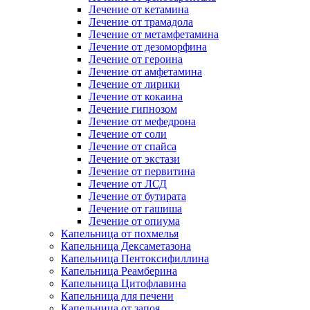
Лечение от кетамина
Лечение от трамадола
Лечение от метамфетамина
Лечение от дезоморфина
Лечение от героина
Лечение от амфетамина
Лечение от лирики
Лечение от кокаина
Лечение гипнозом
Лечение от мефедрона
Лечение от соли
Лечение от спайса
Лечение от экстази
Лечение от первитина
Лечение от ЛСД
Лечение от бутирата
Лечение от гашиша
Лечение от опиума
Капельница от похмелья
Капельница Дексаметазона
Капельница Пентоксифиллина
Капельница Реамберина
Капельница Цитофлавина
Капельница для печени
Капельница от запоя