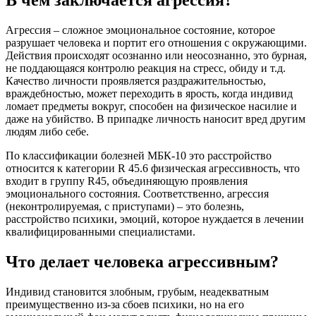
В чем заключается агрессия?
Агрессия – сложное эмоциональное состояние, которое
разрушает человека и портит его отношения с окружающими.
Действия происходят осознанно или неосознанно, это бурная,
не поддающаяся контролю реакция на стресс, обиду и т.д.
Качество личности проявляется раздражительностью,
враждебностью, может переходить в ярость, когда индивид
ломает предметы вокруг, способен на физическое насилие и
даже на убийство. В припадке личность наносит вред другим
людям либо себе.
По классификации болезней МБК-10 это расстройство
относится к категории R 45.6 физическая агрессивность, что
входит в группу R45, объединяющую проявления
эмоционального состояния. Соответственно, агрессия
(неконтролируемая, с приступами) – это болезнь,
расстройство психики, эмоций, которое нуждается в лечении
квалифицированными специалистами.
Что делает человека агрессивным?
Индивид становится злобным, грубым, неадекватным
преимущественно из-за сбоев психики, но на его