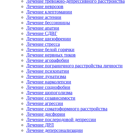
Лечение тревожно-депрессивного расстройства
Лечение неврозов
Лечение клептомании
Лечение астении
Лечение бессонницы
Лечение апатии
Лечение СДВГ
Лечение шизофрении
Лечение стресса
Лечение белой горячки
Лечение нервных тиков
Лечение агорафобии
Лечение пограничного расстройства личности
Лечение психопатии
Лечение лунатизма
Лечение нарколепсии
Лечение социофобии
Лечение шопоголизма
Лечение созависимости
Лечение агрессии
Лечение соматоформного расстройства
Лечение дисфории
Лечение послеродовой депрессии
Лечение ДРЛ
Лечение деперсонализации