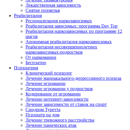
Лекарственная зависимость
Снятие похмелья
Реабилитация
Ресоциализация наркозависимых
Реабилитация зависимых: программа Day Top
Реабилитация наркозависимых по программе 12
шагов
Анонимная реабилитация наркозависимых
Реабилитация несовершеннолетних
наркозависимых-подростков
От наркомании
Бесплатно
Психиатрия
Клинический психолог
Лечение маниакального-депрессивного психоза
Лечение игромании
Лечение игромании у подростков
Кодирование от игромании
Лечение интернет-зависимости
Лечение зависимости от ставок на спорт
Синдром Туретта
Психиатр на дом
Лечение тревожного расстройства
Лечение панических атак