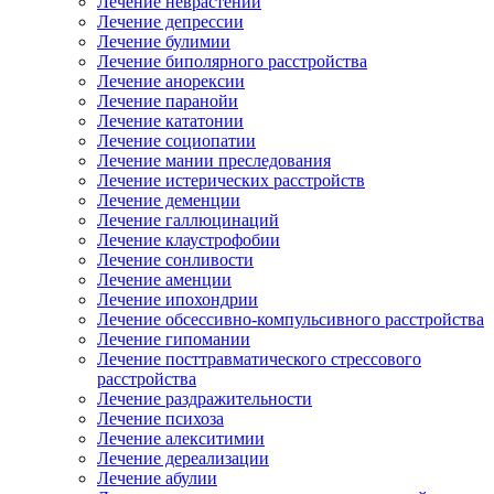
Лечение неврастении
Лечение депрессии
Лечение булимии
Лечение биполярного расстройства
Лечение анорексии
Лечение паранойи
Лечение кататонии
Лечение социопатии
Лечение мании преследования
Лечение истерических расстройств
Лечение деменции
Лечение галлюцинаций
Лечение клаустрофобии
Лечение сонливости
Лечение аменции
Лечение ипохондрии
Лечение обсессивно-компульсивного расстройства
Лечение гипомании
Лечение посттравматического стрессового
расстройства
Лечение раздражительности
Лечение психоза
Лечение алекситимии
Лечение дереализации
Лечение абулии