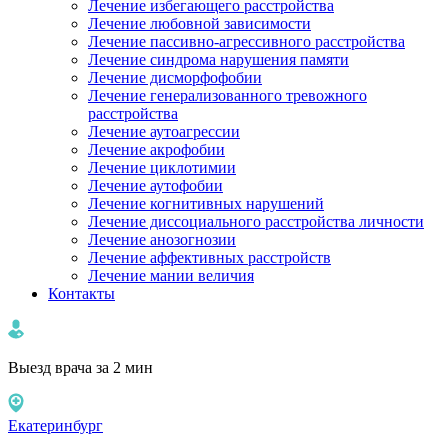
Лечение избегающего расстройства
Лечение любовной зависимости
Лечение пассивно-агрессивного расстройства
Лечение синдрома нарушения памяти
Лечение дисморфофобии
Лечение генерализованного тревожного
расстройства
Лечение аутоагрессии
Лечение акрофобии
Лечение циклотимии
Лечение аутофобии
Лечение когнитивных нарушений
Лечение диссоциального расстройства личности
Лечение анозогнозии
Лечение аффективных расстройств
Лечение мании величия
Контакты
Выезд врача за 2 мин
Екатеринбург