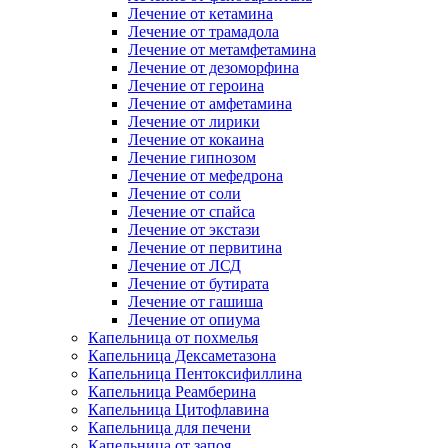
Лечение от кетамина
Лечение от трамадола
Лечение от метамфетамина
Лечение от дезоморфина
Лечение от героина
Лечение от амфетамина
Лечение от лирики
Лечение от кокаина
Лечение гипнозом
Лечение от мефедрона
Лечение от соли
Лечение от спайса
Лечение от экстази
Лечение от первитина
Лечение от ЛСД
Лечение от бутирата
Лечение от гашиша
Лечение от опиума
Капельница от похмелья
Капельница Дексаметазона
Капельница Пентоксифиллина
Капельница Реамберина
Капельница Цитофлавина
Капельница для печени
Капельница от запоя