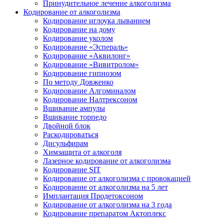
Принудительное лечение алкоголизма
Кодирование от алкоголизма
Кодирование иглоука лыванием
Кодирование на дому
Кодирование уколом
Кодирование «Эспераль»
Кодирование «Аквилонг»
Кодирование «Вивитролом»
Кодирование гипнозом
По методу Довженко
Кодирование Алгоминалом
Кодирование Налтрексоном
Вшивание ампулы
Вшивание торпедо
Двойной блок
Раскодироваться
Дисульфирам
Химзащита от алкоголя
Лазерное кодирование от алкоголизма
Кодирование SIT
Кодирование от алкоголизма с провокацией
Кодирование от алкоголизма на 5 лет
Имплантация Продетоксоном
Кодирование от алкоголизма на 3 года
Кодирование препаратом Актоплекс