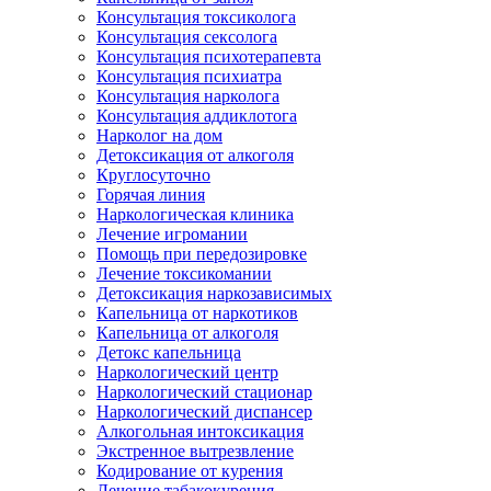
Консультация токсиколога
Консультация сексолога
Консультация психотерапевта
Консультация психиатра
Консультация нарколога
Консультация аддиклотога
Нарколог на дом
Детоксикация от алкоголя
Круглосуточно
Горячая линия
Наркологическая клиника
Лечение игромании
Помощь при передозировке
Лечение токсикомании
Детоксикация наркозависимых
Капельница от наркотиков
Капельница от алкоголя
Детокс капельница
Наркологический центр
Наркологический стационар
Наркологический диспансер
Алкогольная интоксикация
Экстренное вытрезвление
Кодирование от курения
Лечение табакокурения