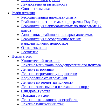
Лекарственная зависимость
Снятие похмелья
Реабилитация
Ресоциализация наркозависимых
Реабилитация зависимых: программа Day Top
Реабилитация наркозависимых по программе 12
шагов
Анонимная реабилитация наркозависимых
Реабилитация несовершеннолетних
наркозависимых-подростков
От наркомании
Бесплатно
Психиатрия
Клинический психолог
Лечение маниакального-депрессивного психоза
Лечение игромании
Лечение игромании у подростков
Кодирование от игромании
Лечение интернет-зависимости
Лечение зависимости от ставок на спорт
Синдром Туретта
Психиатр на дом
Лечение тревожного расстройства
Лечение панических атак