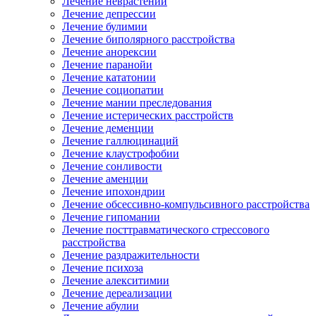
Лечение неврастении
Лечение депрессии
Лечение булимии
Лечение биполярного расстройства
Лечение анорексии
Лечение паранойи
Лечение кататонии
Лечение социопатии
Лечение мании преследования
Лечение истерических расстройств
Лечение деменции
Лечение галлюцинаций
Лечение клаустрофобии
Лечение сонливости
Лечение аменции
Лечение ипохондрии
Лечение обсессивно-компульсивного расстройства
Лечение гипомании
Лечение посттравматического стрессового
расстройства
Лечение раздражительности
Лечение психоза
Лечение алекситимии
Лечение дереализации
Лечение абулии