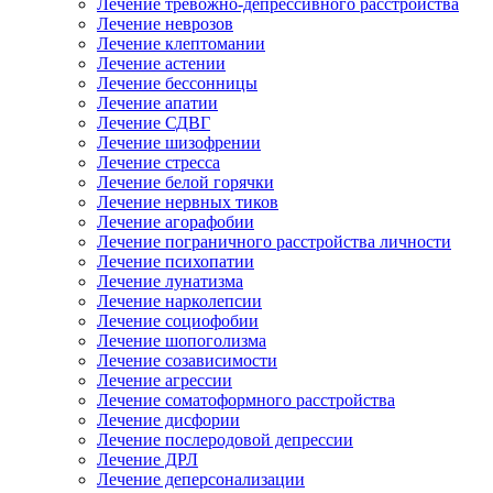
Лечение тревожно-депрессивного расстройства
Лечение неврозов
Лечение клептомании
Лечение астении
Лечение бессонницы
Лечение апатии
Лечение СДВГ
Лечение шизофрении
Лечение стресса
Лечение белой горячки
Лечение нервных тиков
Лечение агорафобии
Лечение пограничного расстройства личности
Лечение психопатии
Лечение лунатизма
Лечение нарколепсии
Лечение социофобии
Лечение шопоголизма
Лечение созависимости
Лечение агрессии
Лечение соматоформного расстройства
Лечение дисфории
Лечение послеродовой депрессии
Лечение ДРЛ
Лечение деперсонализации