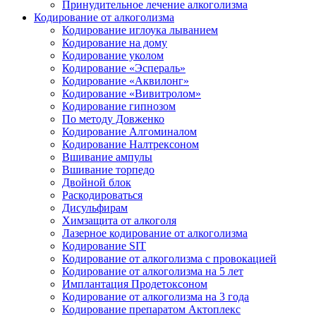
Принудительное лечение алкоголизма
Кодирование от алкоголизма
Кодирование иглоука лыванием
Кодирование на дому
Кодирование уколом
Кодирование «Эспераль»
Кодирование «Аквилонг»
Кодирование «Вивитролом»
Кодирование гипнозом
По методу Довженко
Кодирование Алгоминалом
Кодирование Налтрексоном
Вшивание ампулы
Вшивание торпедо
Двойной блок
Раскодироваться
Дисульфирам
Химзащита от алкоголя
Лазерное кодирование от алкоголизма
Кодирование SIT
Кодирование от алкоголизма с провокацией
Кодирование от алкоголизма на 5 лет
Имплантация Продетоксоном
Кодирование от алкоголизма на 3 года
Кодирование препаратом Актоплекс