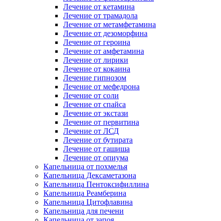
Лечение от кетамина
Лечение от трамадола
Лечение от метамфетамина
Лечение от дезоморфина
Лечение от героина
Лечение от амфетамина
Лечение от лирики
Лечение от кокаина
Лечение гипнозом
Лечение от мефедрона
Лечение от соли
Лечение от спайса
Лечение от экстази
Лечение от первитина
Лечение от ЛСД
Лечение от бутирата
Лечение от гашиша
Лечение от опиума
Капельница от похмелья
Капельница Дексаметазона
Капельница Пентоксифиллина
Капельница Реамберина
Капельница Цитофлавина
Капельница для печени
Капельница от запоя