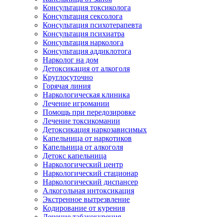
Консультация токсиколога
Консультация сексолога
Консультация психотерапевта
Консультация психиатра
Консультация нарколога
Консультация аддиклотога
Нарколог на дом
Детоксикация от алкоголя
Круглосуточно
Горячая линия
Наркологическая клиника
Лечение игромании
Помощь при передозировке
Лечение токсикомании
Детоксикация наркозависимых
Капельница от наркотиков
Капельница от алкоголя
Детокс капельница
Наркологический центр
Наркологический стационар
Наркологический диспансер
Алкогольная интоксикация
Экстренное вытрезвление
Кодирование от курения
Лечение табакокурения