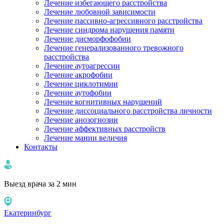
Лечение избегающего расстройства
Лечение любовной зависимости
Лечение пассивно-агрессивного расстройства
Лечение синдрома нарушения памяти
Лечение дисморфофобии
Лечение генерализованного тревожного
расстройства
Лечение аутоагрессии
Лечение акрофобии
Лечение циклотимии
Лечение аутофобии
Лечение когнитивных нарушений
Лечение диссоциального расстройства личности
Лечение анозогнозии
Лечение аффективных расстройств
Лечение мании величия
Контакты
Выезд врача за 2 мин
Екатеринбург