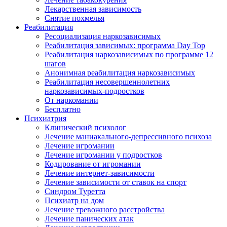
Лекарственная зависимость
Снятие похмелья
Реабилитация
Ресоциализация наркозависимых
Реабилитация зависимых: программа Day Top
Реабилитация наркозависимых по программе 12
шагов
Анонимная реабилитация наркозависимых
Реабилитация несовершеннолетних
наркозависимых-подростков
От наркомании
Бесплатно
Психиатрия
Клинический психолог
Лечение маниакального-депрессивного психоза
Лечение игромании
Лечение игромании у подростков
Кодирование от игромании
Лечение интернет-зависимости
Лечение зависимости от ставок на спорт
Синдром Туретта
Психиатр на дом
Лечение тревожного расстройства
Лечение панических атак