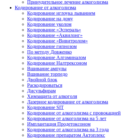
Принудительное лечение алкоголизма
Кодирование от алкоголизма
Кодирование иглоука лыванием
Кодирование на дому
Кодирование уколом
Кодирование «Эспераль»
Кодирование «Аквилонг»
Кодирование «Вивитролом»
Кодирование гипнозом
По методу Довженко
Кодирование Алгоминалом
Кодирование Налтрексоном
Вшивание ампулы
Вшивание торпедо
Двойной блок
Раскодироваться
Дисульфирам
Химзащита от алкоголя
Лазерное кодирование от алкоголизма
Кодирование SIT
Кодирование от алкоголизма с провокацией
Кодирование от алкоголизма на 5 лет
Имплантация Продетоксоном
Кодирование от алкоголизма на 3 года
Кодирование препаратом Актоплекс