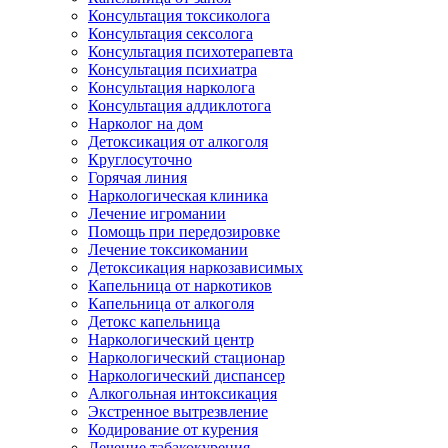
Консультация токсиколога
Консультация сексолога
Консультация психотерапевта
Консультация психиатра
Консультация нарколога
Консультация аддиклотога
Нарколог на дом
Детоксикация от алкоголя
Круглосуточно
Горячая линия
Наркологическая клиника
Лечение игромании
Помощь при передозировке
Лечение токсикомании
Детоксикация наркозависимых
Капельница от наркотиков
Капельница от алкоголя
Детокс капельница
Наркологический центр
Наркологический стационар
Наркологический диспансер
Алкогольная интоксикация
Экстренное вытрезвление
Кодирование от курения
Лечение табакокурения