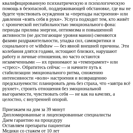
квалифицированную психиатрическую и психологическую
помощь в безопасной, поддерживающей обстановке, где вы не
будете чувствовать осуждения за «перепады настроения» или
давления «взять себя в руки». Услуга подходит тем, кто живёт
с хронической нестабильностью эмоционального фона:
периоды прилива энергии, оптимизма и повышенной
активности (не достигающие уровня мании) сменяются
фазами раздражительности, упадка сил, самокритики и
социального от withdraw — без явной внешней причины. Эти
колебания длятся годами, истощают близких, нарушают
работу и личные отношения, но часто остаются
незамеченными — их принимают за «темперамент» или
«стресс». Обратитесь сейчас — и начните путь к
стабилизации эмоционального ритма, снижению
интенсивности «волн» настроения и возвращению
предсказуемости: планировать день без страха, что «завтра всё
рухнет», строить отношения без эмоциональной
выгораемости, чувствовать себя — не как на качелях, а
целостно, с внутренней опорой.
Приезжаем на дом
за 39 минут
Дипломированные и лицензированные специалисты
Даем гарантию на процедуру
Оставляем препараты пациентам
Медики со стажем от 10 лет