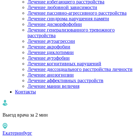
Лечение избегающего расстройства
Лечение любовной зависимости
Лечение пассивно-агрессивного расстройства
Лечение синдрома нарушения памяти
Лечение дисморфофобии
Лечение генерализованного тревожного
расстройства
Лечение аутоагрессии
Лечение акрофобии
Лечение циклотимии
Лечение аутофобии
Лечение когнитивных нарушений
Лечение диссоциального расстройства личности
Лечение анозогнозии
Лечение аффективных расстройств
Лечение мании величия
Контакты
Выезд врача за 2 мин
Екатеринбург