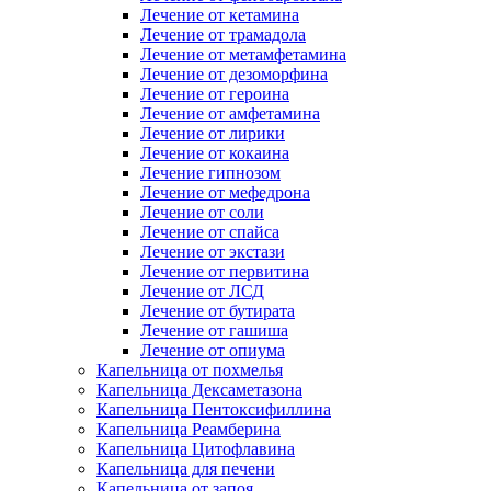
Лечение от кетамина
Лечение от трамадола
Лечение от метамфетамина
Лечение от дезоморфина
Лечение от героина
Лечение от амфетамина
Лечение от лирики
Лечение от кокаина
Лечение гипнозом
Лечение от мефедрона
Лечение от соли
Лечение от спайса
Лечение от экстази
Лечение от первитина
Лечение от ЛСД
Лечение от бутирата
Лечение от гашиша
Лечение от опиума
Капельница от похмелья
Капельница Дексаметазона
Капельница Пентоксифиллина
Капельница Реамберина
Капельница Цитофлавина
Капельница для печени
Капельница от запоя