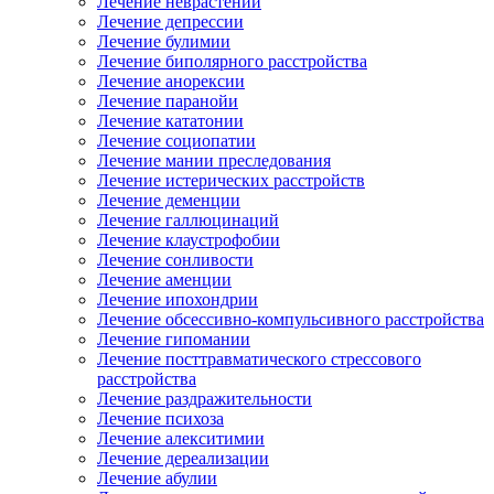
Лечение неврастении
Лечение депрессии
Лечение булимии
Лечение биполярного расстройства
Лечение анорексии
Лечение паранойи
Лечение кататонии
Лечение социопатии
Лечение мании преследования
Лечение истерических расстройств
Лечение деменции
Лечение галлюцинаций
Лечение клаустрофобии
Лечение сонливости
Лечение аменции
Лечение ипохондрии
Лечение обсессивно-компульсивного расстройства
Лечение гипомании
Лечение посттравматического стрессового
расстройства
Лечение раздражительности
Лечение психоза
Лечение алекситимии
Лечение дереализации
Лечение абулии