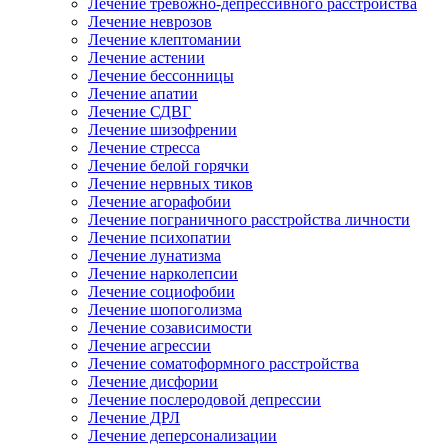
Лечение тревожно-депрессивного расстройства
Лечение неврозов
Лечение клептомании
Лечение астении
Лечение бессонницы
Лечение апатии
Лечение СДВГ
Лечение шизофрении
Лечение стресса
Лечение белой горячки
Лечение нервных тиков
Лечение агорафобии
Лечение пограничного расстройства личности
Лечение психопатии
Лечение лунатизма
Лечение нарколепсии
Лечение социофобии
Лечение шопоголизма
Лечение созависимости
Лечение агрессии
Лечение соматоформного расстройства
Лечение дисфории
Лечение послеродовой депрессии
Лечение ДРЛ
Лечение деперсонализации