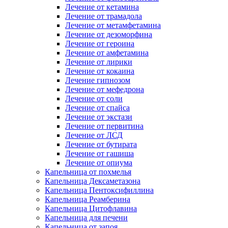
Лечение от кетамина
Лечение от трамадола
Лечение от метамфетамина
Лечение от дезоморфина
Лечение от героина
Лечение от амфетамина
Лечение от лирики
Лечение от кокаина
Лечение гипнозом
Лечение от мефедрона
Лечение от соли
Лечение от спайса
Лечение от экстази
Лечение от первитина
Лечение от ЛСД
Лечение от бутирата
Лечение от гашиша
Лечение от опиума
Капельница от похмелья
Капельница Дексаметазона
Капельница Пентоксифиллина
Капельница Реамберина
Капельница Цитофлавина
Капельница для печени
Капельница от запоя