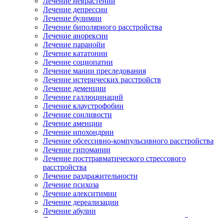
Лечение неврастении
Лечение депрессии
Лечение булимии
Лечение биполярного расстройства
Лечение анорексии
Лечение паранойи
Лечение кататонии
Лечение социопатии
Лечение мании преследования
Лечение истерических расстройств
Лечение деменции
Лечение галлюцинаций
Лечение клаустрофобии
Лечение сонливости
Лечение аменции
Лечение ипохондрии
Лечение обсессивно-компульсивного расстройства
Лечение гипомании
Лечение посттравматического стрессового
расстройства
Лечение раздражительности
Лечение психоза
Лечение алекситимии
Лечение дереализации
Лечение абулии