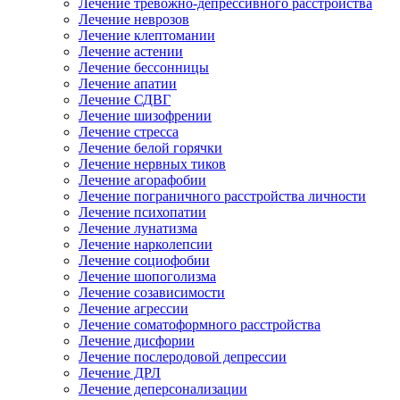
Лечение тревожно-депрессивного расстройства
Лечение неврозов
Лечение клептомании
Лечение астении
Лечение бессонницы
Лечение апатии
Лечение СДВГ
Лечение шизофрении
Лечение стресса
Лечение белой горячки
Лечение нервных тиков
Лечение агорафобии
Лечение пограничного расстройства личности
Лечение психопатии
Лечение лунатизма
Лечение нарколепсии
Лечение социофобии
Лечение шопоголизма
Лечение созависимости
Лечение агрессии
Лечение соматоформного расстройства
Лечение дисфории
Лечение послеродовой депрессии
Лечение ДРЛ
Лечение деперсонализации