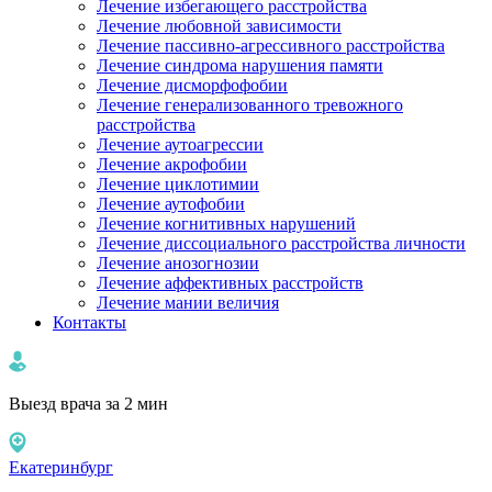
Лечение избегающего расстройства
Лечение любовной зависимости
Лечение пассивно-агрессивного расстройства
Лечение синдрома нарушения памяти
Лечение дисморфофобии
Лечение генерализованного тревожного
расстройства
Лечение аутоагрессии
Лечение акрофобии
Лечение циклотимии
Лечение аутофобии
Лечение когнитивных нарушений
Лечение диссоциального расстройства личности
Лечение анозогнозии
Лечение аффективных расстройств
Лечение мании величия
Контакты
Выезд врача за 2 мин
Екатеринбург