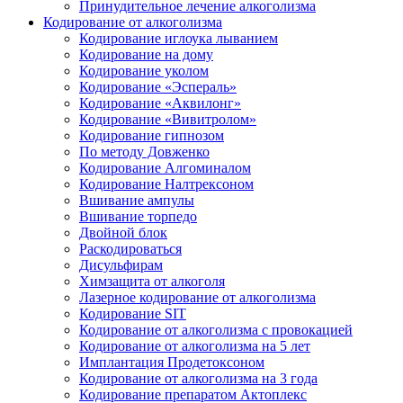
Принудительное лечение алкоголизма
Кодирование от алкоголизма
Кодирование иглоука лыванием
Кодирование на дому
Кодирование уколом
Кодирование «Эспераль»
Кодирование «Аквилонг»
Кодирование «Вивитролом»
Кодирование гипнозом
По методу Довженко
Кодирование Алгоминалом
Кодирование Налтрексоном
Вшивание ампулы
Вшивание торпедо
Двойной блок
Раскодироваться
Дисульфирам
Химзащита от алкоголя
Лазерное кодирование от алкоголизма
Кодирование SIT
Кодирование от алкоголизма с провокацией
Кодирование от алкоголизма на 5 лет
Имплантация Продетоксоном
Кодирование от алкоголизма на 3 года
Кодирование препаратом Актоплекс