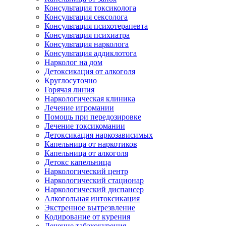
Консультация токсиколога
Консультация сексолога
Консультация психотерапевта
Консультация психиатра
Консультация нарколога
Консультация аддиклотога
Нарколог на дом
Детоксикация от алкоголя
Круглосуточно
Горячая линия
Наркологическая клиника
Лечение игромании
Помощь при передозировке
Лечение токсикомании
Детоксикация наркозависимых
Капельница от наркотиков
Капельница от алкоголя
Детокс капельница
Наркологический центр
Наркологический стационар
Наркологический диспансер
Алкогольная интоксикация
Экстренное вытрезвление
Кодирование от курения
Лечение табакокурения