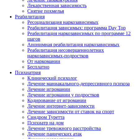
Лекарственная зависимость
Снятие похмелья
Реабилитация
Ресоциализация наркозависимых
Реабилитация зависимых: программа Day Top
Реабилитация наркозависимых по программе 12
шагов
Анонимная реабилитация наркозависимых
Реабилитация несовершеннолетних
наркозависимых-подростков
От наркомании
Бесплатно
Психиатрия
Клинический психолог
Лечение маниакального-депрессивного психоза
Лечение игромании
Лечение игромании у подростков
Кодирование от игромании
Лечение интернет-зависимости
Лечение зависимости от ставок на спорт
Синдром Туретта
Психиатр на дом
Лечение тревожного расстройства
Лечение панических атак