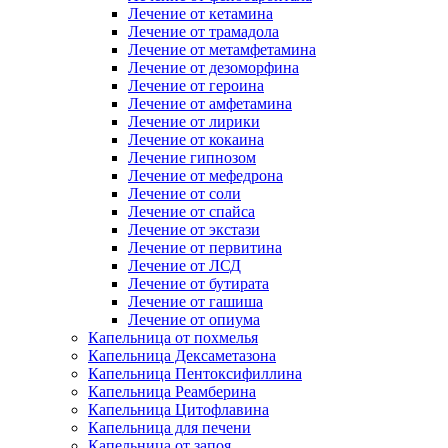
Лечение от кетамина
Лечение от трамадола
Лечение от метамфетамина
Лечение от дезоморфина
Лечение от героина
Лечение от амфетамина
Лечение от лирики
Лечение от кокаина
Лечение гипнозом
Лечение от мефедрона
Лечение от соли
Лечение от спайса
Лечение от экстази
Лечение от первитина
Лечение от ЛСД
Лечение от бутирата
Лечение от гашиша
Лечение от опиума
Капельница от похмелья
Капельница Дексаметазона
Капельница Пентоксифиллина
Капельница Реамберина
Капельница Цитофлавина
Капельница для печени
Капельница от запоя