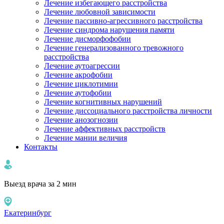
Лечение избегающего расстройства
Лечение любовной зависимости
Лечение пассивно-агрессивного расстройства
Лечение синдрома нарушения памяти
Лечение дисморфофобии
Лечение генерализованного тревожного
расстройства
Лечение аутоагрессии
Лечение акрофобии
Лечение циклотимии
Лечение аутофобии
Лечение когнитивных нарушений
Лечение диссоциального расстройства личности
Лечение анозогнозии
Лечение аффективных расстройств
Лечение мании величия
Контакты
Выезд врача за 2 мин
Екатеринбург