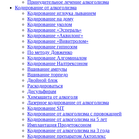
Принудительное лечение алкоголизма
Кодирование от алкоголизма
Кодирование иглоука лыванием
Кодирование на дому
Кодирование уколом
Кодирование «Эспераль»
Кодирование «Аквилонг»
Кодирование «Вивитролом»
Кодирование гипнозом
По методу Довженко
Кодирование Алгоминалом
Кодирование Налтрексоном
Вшивание ампулы
Вшивание торпедо
Двойной блок
Раскодироваться
Дисульфирам
Химзащита от алкоголя
Лазерное кодирование от алкоголизма
Кодирование SIT
Кодирование от алкоголизма с провокацией
Кодирование от алкоголизма на 5 лет
Имплантация Продетоксоном
Кодирование от алкоголизма на 3 года
Кодирование препаратом Актоплекс