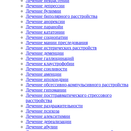
Лечение неврастении
Лечение депрессии
Лечение булимии
Лечение биполярного расстройства
Лечение анорексии
Лечение паранойи
Лечение кататонии
Лечение социопатии
Лечение мании преследования
Лечение истерических расстройств
Лечение деменции
Лечение галлюцинаций
Лечение клаустрофобии
Лечение сонливости
Лечение аменции
Лечение ипохондрии
Лечение обсессивно-компульсивного расстройства
Лечение гипомании
Лечение посттравматического стрессового
расстройства
Лечение раздражительности
Лечение психоза
Лечение алекситимии
Лечение дереализации
Лечение абулии