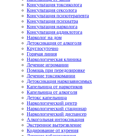
Консультация токсиколога
Консультация сексолога
Консультация психотерапевта
Консультация психиатра
Консультация нарколога
Консультация аддиклотога
Нарколог на дом
Детоксикация от алкоголя
Круглосуточно
Горячая линия
Наркологическая клиника
Лечение игромании
Помощь при передозировке
Лечение токсикомании
Детоксикация наркозависимых
Капельница от наркотиков
Капельница от алкоголя
Детокс капельница
Наркологический центр
Наркологический стационар
Наркологический диспансер
Алкогольная интоксикация
Экстренное вытрезвление
Кодирование от курения
Лечение табакокурения