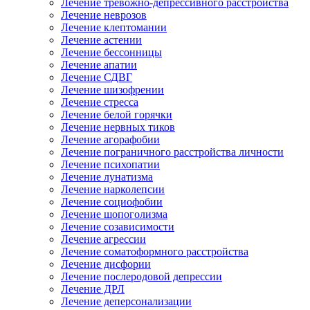
Лечение тревожно-депрессивного расстройства
Лечение неврозов
Лечение клептомании
Лечение астении
Лечение бессонницы
Лечение апатии
Лечение СДВГ
Лечение шизофрении
Лечение стресса
Лечение белой горячки
Лечение нервных тиков
Лечение агорафобии
Лечение пограничного расстройства личности
Лечение психопатии
Лечение лунатизма
Лечение нарколепсии
Лечение социофобии
Лечение шопоголизма
Лечение созависимости
Лечение агрессии
Лечение соматоформного расстройства
Лечение дисфории
Лечение послеродовой депрессии
Лечение ДРЛ
Лечение деперсонализации