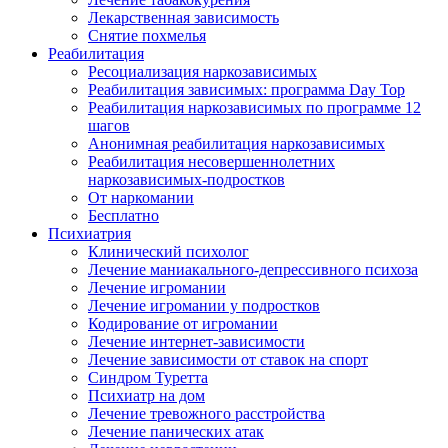
Лекарственная зависимость
Снятие похмелья
Реабилитация
Ресоциализация наркозависимых
Реабилитация зависимых: программа Day Top
Реабилитация наркозависимых по программе 12
шагов
Анонимная реабилитация наркозависимых
Реабилитация несовершеннолетних
наркозависимых-подростков
От наркомании
Бесплатно
Психиатрия
Клинический психолог
Лечение маниакального-депрессивного психоза
Лечение игромании
Лечение игромании у подростков
Кодирование от игромании
Лечение интернет-зависимости
Лечение зависимости от ставок на спорт
Синдром Туретта
Психиатр на дом
Лечение тревожного расстройства
Лечение панических атак