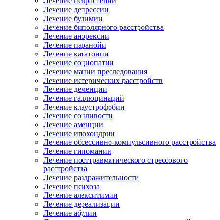
Лечение неврастении
Лечение депрессии
Лечение булимии
Лечение биполярного расстройства
Лечение анорексии
Лечение паранойи
Лечение кататонии
Лечение социопатии
Лечение мании преследования
Лечение истерических расстройств
Лечение деменции
Лечение галлюцинаций
Лечение клаустрофобии
Лечение сонливости
Лечение аменции
Лечение ипохондрии
Лечение обсессивно-компульсивного расстройства
Лечение гипомании
Лечение посттравматического стрессового
расстройства
Лечение раздражительности
Лечение психоза
Лечение алекситимии
Лечение дереализации
Лечение абулии