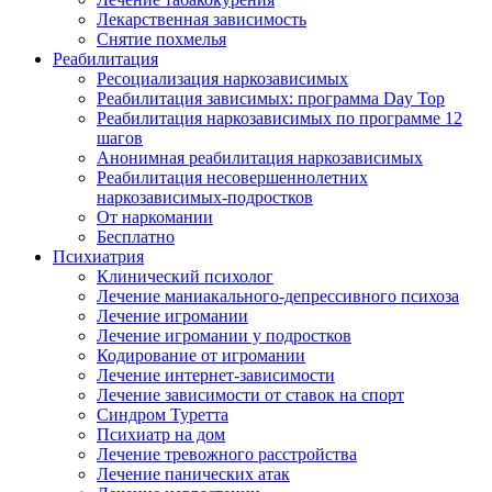
Лекарственная зависимость
Снятие похмелья
Реабилитация
Ресоциализация наркозависимых
Реабилитация зависимых: программа Day Top
Реабилитация наркозависимых по программе 12
шагов
Анонимная реабилитация наркозависимых
Реабилитация несовершеннолетних
наркозависимых-подростков
От наркомании
Бесплатно
Психиатрия
Клинический психолог
Лечение маниакального-депрессивного психоза
Лечение игромании
Лечение игромании у подростков
Кодирование от игромании
Лечение интернет-зависимости
Лечение зависимости от ставок на спорт
Синдром Туретта
Психиатр на дом
Лечение тревожного расстройства
Лечение панических атак