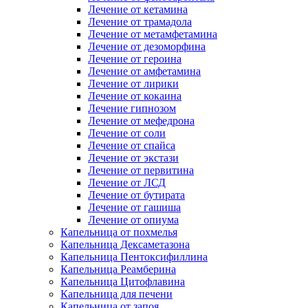
Лечение от кетамина
Лечение от трамадола
Лечение от метамфетамина
Лечение от дезоморфина
Лечение от героина
Лечение от амфетамина
Лечение от лирики
Лечение от кокаина
Лечение гипнозом
Лечение от мефедрона
Лечение от соли
Лечение от спайса
Лечение от экстази
Лечение от первитина
Лечение от ЛСД
Лечение от бутирата
Лечение от гашиша
Лечение от опиума
Капельница от похмелья
Капельница Дексаметазона
Капельница Пентоксифиллина
Капельница Реамберина
Капельница Цитофлавина
Капельница для печени
Капельница от запоя