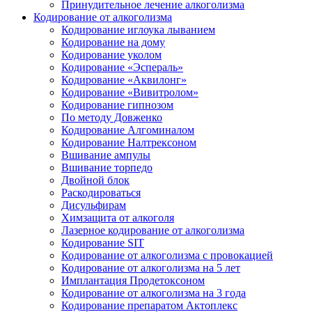
Принудительное лечение алкоголизма
Кодирование от алкоголизма
Кодирование иглоука лыванием
Кодирование на дому
Кодирование уколом
Кодирование «Эспераль»
Кодирование «Аквилонг»
Кодирование «Вивитролом»
Кодирование гипнозом
По методу Довженко
Кодирование Алгоминалом
Кодирование Налтрексоном
Вшивание ампулы
Вшивание торпедо
Двойной блок
Раскодироваться
Дисульфирам
Химзащита от алкоголя
Лазерное кодирование от алкоголизма
Кодирование SIT
Кодирование от алкоголизма с провокацией
Кодирование от алкоголизма на 5 лет
Имплантация Продетоксоном
Кодирование от алкоголизма на 3 года
Кодирование препаратом Актоплекс