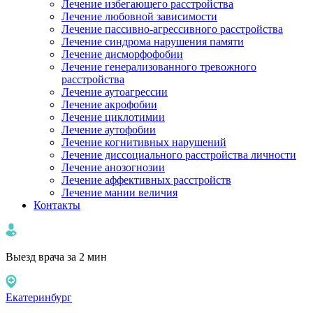
Лечение избегающего расстройства
Лечение любовной зависимости
Лечение пассивно-агрессивного расстройства
Лечение синдрома нарушения памяти
Лечение дисморфофобии
Лечение генерализованного тревожного
расстройства
Лечение аутоагрессии
Лечение акрофобии
Лечение циклотимии
Лечение аутофобии
Лечение когнитивных нарушений
Лечение диссоциального расстройства личности
Лечение анозогнозии
Лечение аффективных расстройств
Лечение мании величия
Контакты
Выезд врача за 2 мин
Екатеринбург