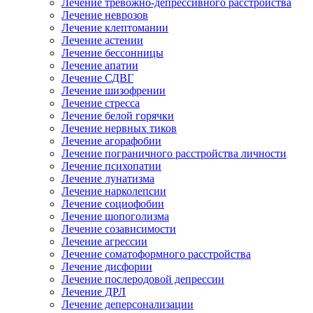
Лечение тревожно-депрессивного расстройства
Лечение неврозов
Лечение клептомании
Лечение астении
Лечение бессонницы
Лечение апатии
Лечение СДВГ
Лечение шизофрении
Лечение стресса
Лечение белой горячки
Лечение нервных тиков
Лечение агорафобии
Лечение пограничного расстройства личности
Лечение психопатии
Лечение лунатизма
Лечение нарколепсии
Лечение социофобии
Лечение шопоголизма
Лечение созависимости
Лечение агрессии
Лечение соматоформного расстройства
Лечение дисфории
Лечение послеродовой депрессии
Лечение ДРЛ
Лечение деперсонализации