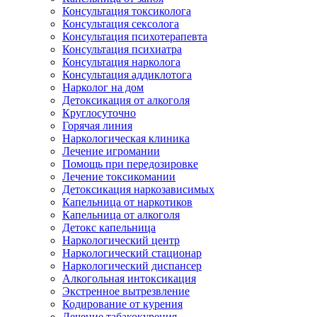
Консультация токсиколога
Консультация сексолога
Консультация психотерапевта
Консультация психиатра
Консультация нарколога
Консультация аддиклотога
Нарколог на дом
Детоксикация от алкоголя
Круглосуточно
Горячая линия
Наркологическая клиника
Лечение игромании
Помощь при передозировке
Лечение токсикомании
Детоксикация наркозависимых
Капельница от наркотиков
Капельница от алкоголя
Детокс капельница
Наркологический центр
Наркологический стационар
Наркологический диспансер
Алкогольная интоксикация
Экстренное вытрезвление
Кодирование от курения
Лечение табакокурения