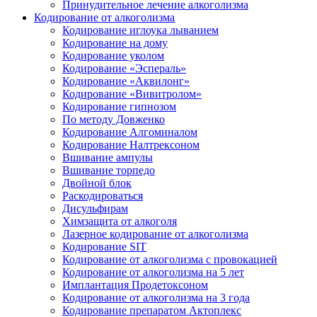
Принудительное лечение алкоголизма
Кодирование от алкоголизма
Кодирование иглоука лыванием
Кодирование на дому
Кодирование уколом
Кодирование «Эспераль»
Кодирование «Аквилонг»
Кодирование «Вивитролом»
Кодирование гипнозом
По методу Довженко
Кодирование Алгоминалом
Кодирование Налтрексоном
Вшивание ампулы
Вшивание торпедо
Двойной блок
Раскодироваться
Дисульфирам
Химзащита от алкоголя
Лазерное кодирование от алкоголизма
Кодирование SIT
Кодирование от алкоголизма с провокацией
Кодирование от алкоголизма на 5 лет
Имплантация Продетоксоном
Кодирование от алкоголизма на 3 года
Кодирование препаратом Актоплекс