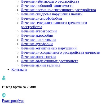
Лечение избегающего расстройства
Лечение любовной зависимости
Лечение пассивно-агрессивного расстройства
Лечение синдрома нарушения памяти
Лечение дисморфофобии
Лечение генерализованного тревожного
расстройства
Лечение аутоагрессии
Лечение акрофобии
Лечение циклотимии
Лечение аутофобии
Лечение когнитивных нарушений
Лечение диссоциального расстройства личности
Лечение анозогнозии
Лечение аффективных расстройств
Лечение мании величия
Контакты
Выезд врача за 2 мин
Екатеринбург