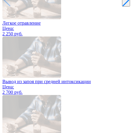
Легкое отравление
Цена:
2 250 руб.
Вывод из запоя при средней интоксикации
Цена:
2 700 руб.