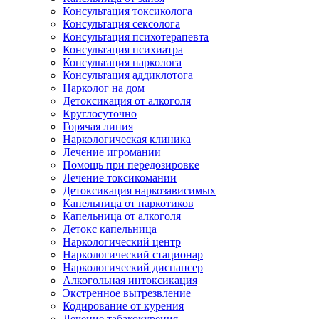
Консультация токсиколога
Консультация сексолога
Консультация психотерапевта
Консультация психиатра
Консультация нарколога
Консультация аддиклотога
Нарколог на дом
Детоксикация от алкоголя
Круглосуточно
Горячая линия
Наркологическая клиника
Лечение игромании
Помощь при передозировке
Лечение токсикомании
Детоксикация наркозависимых
Капельница от наркотиков
Капельница от алкоголя
Детокс капельница
Наркологический центр
Наркологический стационар
Наркологический диспансер
Алкогольная интоксикация
Экстренное вытрезвление
Кодирование от курения
Лечение табакокурения