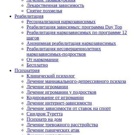
Лекарственная зависимость
Снятие похмелья
Реабилитация
Ресоциализация наркозависимых
Реабилитация зависимых: программа Day Top
Реабилитация наркозависимых по программе 12
шагов
Анонимная реабилитация наркозависимых
Реабилитация несовершеннолетних
наркозависимых-подростков
От наркомании
Бесплатно
Психиатрия
Клинический психолог
Лечение маниакального-депрессивного психоза
Лечение игромании
Лечение игромании у подростков
Кодирование от игромании
Лечение интернет-зависимости
Лечение зависимости от ставок на спорт
Синдром Туретта
Психиатр на дом
Лечение тревожного расстройства
Лечение панических атак