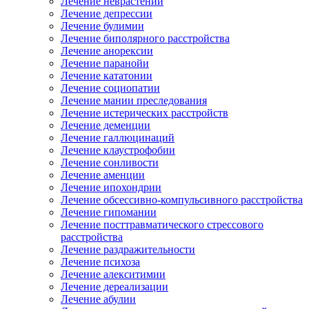
Лечение неврастении
Лечение депрессии
Лечение булимии
Лечение биполярного расстройства
Лечение анорексии
Лечение паранойи
Лечение кататонии
Лечение социопатии
Лечение мании преследования
Лечение истерических расстройств
Лечение деменции
Лечение галлюцинаций
Лечение клаустрофобии
Лечение сонливости
Лечение аменции
Лечение ипохондрии
Лечение обсессивно-компульсивного расстройства
Лечение гипомании
Лечение посттравматического стрессового
расстройства
Лечение раздражительности
Лечение психоза
Лечение алекситимии
Лечение дереализации
Лечение абулии