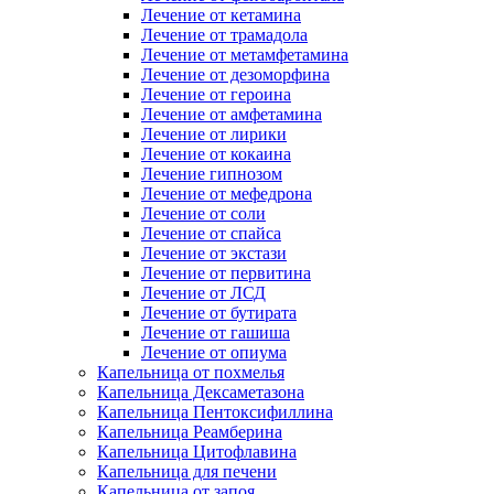
Лечение от кетамина
Лечение от трамадола
Лечение от метамфетамина
Лечение от дезоморфина
Лечение от героина
Лечение от амфетамина
Лечение от лирики
Лечение от кокаина
Лечение гипнозом
Лечение от мефедрона
Лечение от соли
Лечение от спайса
Лечение от экстази
Лечение от первитина
Лечение от ЛСД
Лечение от бутирата
Лечение от гашиша
Лечение от опиума
Капельница от похмелья
Капельница Дексаметазона
Капельница Пентоксифиллина
Капельница Реамберина
Капельница Цитофлавина
Капельница для печени
Капельница от запоя