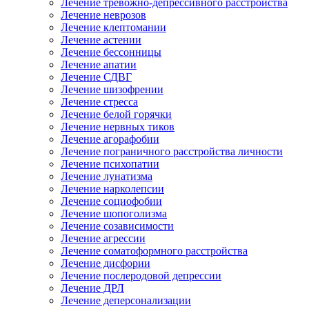
Лечение тревожно-депрессивного расстройства
Лечение неврозов
Лечение клептомании
Лечение астении
Лечение бессонницы
Лечение апатии
Лечение СДВГ
Лечение шизофрении
Лечение стресса
Лечение белой горячки
Лечение нервных тиков
Лечение агорафобии
Лечение пограничного расстройства личности
Лечение психопатии
Лечение лунатизма
Лечение нарколепсии
Лечение социофобии
Лечение шопоголизма
Лечение созависимости
Лечение агрессии
Лечение соматоформного расстройства
Лечение дисфории
Лечение послеродовой депрессии
Лечение ДРЛ
Лечение деперсонализации